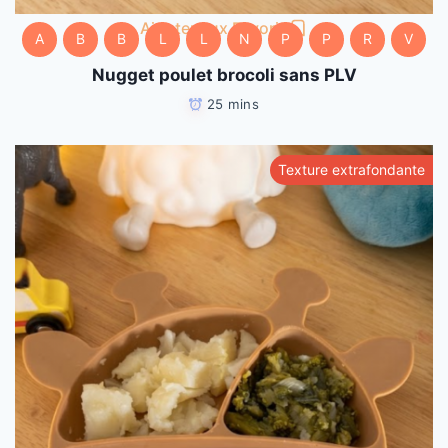
Ajouter aux Favoris
A
B
B
L
L
N
P
P
R
V
Nugget poulet brocoli sans PLV
25 mins
Texture extrafondante