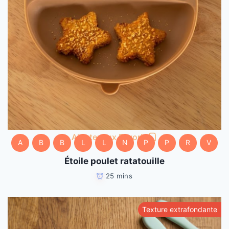
Ajouter aux Favoris
A
B
B
L
L
N
P
P
R
V
Étoile poulet ratatouille
25 mins
Texture extrafondante