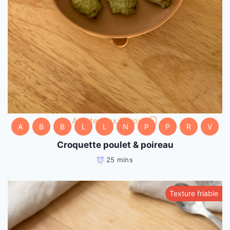
Ajouter aux Favoris
A
B
B
L
L
N
P
P
R
V
Croquette poulet & poireau
25 mins
Texture friable