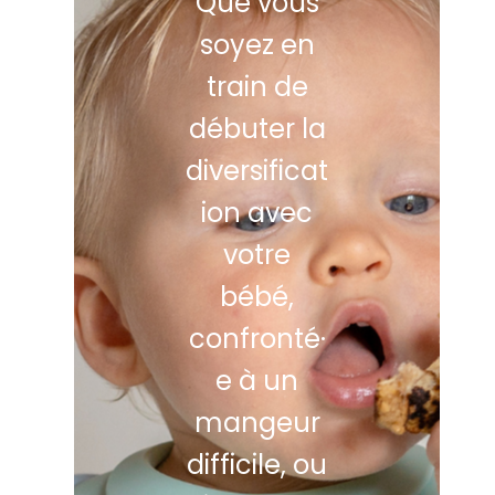
Que vous
soyez en
train de
débuter la
diversificat
ion avec
votre
bébé,
confronté·
e à un
mangeur
difficile, ou