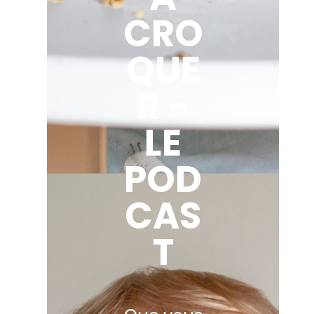
CRO
QUE
R -
LE
POD
CAS
T