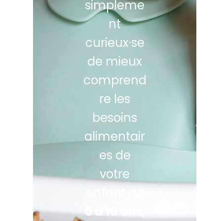
simpleme
nt
curieux·se
de mieux
comprend
re les
besoins
alimentair
es de
votre
enfant de
0 à 10 ans
,