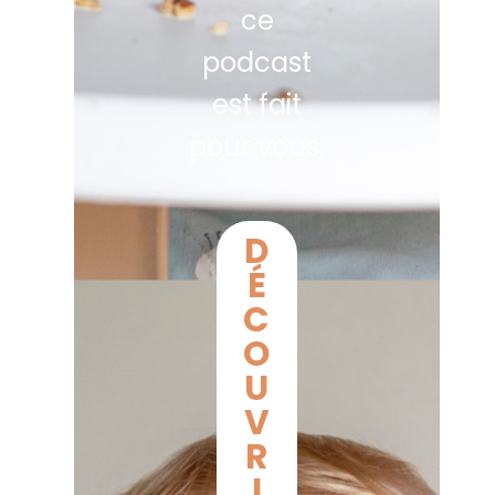
ce
podcast
est fait
pour vous.
D
É
C
O
U
V
R
I