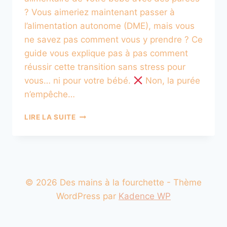
? Vous aimeriez maintenant passer à
l’alimentation autonome (DME), mais vous
ne savez pas comment vous y prendre ? Ce
guide vous explique pas à pas comment
réussir cette transition sans stress pour
vous… ni pour votre bébé.
Non, la purée
n’empêche…
3.
LIRE LA SUITE
COMMENT
PASSER
DE
LA
PURÉE
À
© 2026 Des mains à la fourchette - Thème
LA
WordPress par
Kadence WP
DME
:
RÉUSSIR